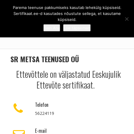
Parema teenuse pakkumiseks kasutab lehekülg küpsiseid.
Sertifikaat.ee - Eeskujulik ettevõte
Sertifikaat.ee-d kasutades nõustute sellega, et kasutame
küpsiseid.
Sain Aru
Loe täpsemalt
ESILEHT
/
SR METSA TEENUSED OÜ
SR METSA TEENUSED OÜ
Ettevõttele on väljastatud Eeskujulik
Ettevõte sertifikaat.
Telefon
56224119
E-mail