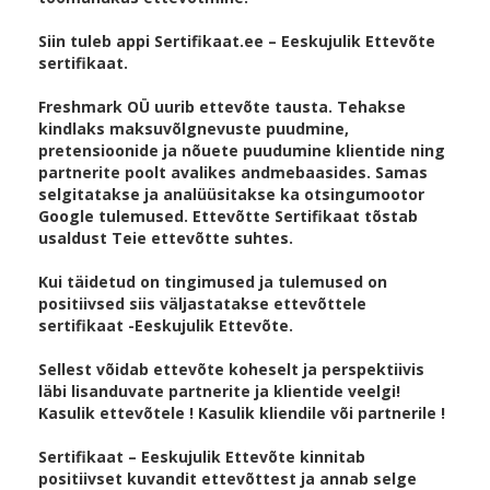
Siin tuleb appi Sertifikaat.ee – Eeskujulik Ettevõte
sertifikaat.
Freshmark OÜ uurib ettevõte tausta. Tehakse
kindlaks maksuvõlgnevuste puudmine,
pretensioonide ja nõuete puudumine klientide ning
partnerite poolt avalikes andmebaasides. Samas
selgitatakse ja analüüsitakse ka otsingumootor
Google tulemused. Ettevõtte Sertifikaat tõstab
usaldust Teie ettevõtte suhtes.
Kui täidetud on tingimused ja tulemused on
positiivsed siis väljastatakse ettevõttele
sertifikaat -Eeskujulik Ettevõte.
Sellest võidab ettevõte koheselt ja perspektiivis
läbi lisanduvate partnerite ja klientide veelgi!
Kasulik ettevõtele ! Kasulik kliendile või partnerile !
Sertifikaat – Eeskujulik Ettevõte kinnitab
positiivset kuvandit ettevõttest ja annab selge