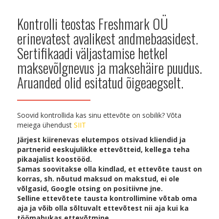
Kontrolli teostas Freshmark OÜ
erinevatest avalikest andmebaasidest.
Sertifikaadi väljastamise hetkel
maksevõlgnevus ja maksehäire puudus.
Aruanded olid esitatud õigeaegselt.
Soovid kontrollida kas sinu ettevõte on sobilik? Võta
meiega ühendust
SIIT
Järjest kiirenevas elutempos otsivad kliendid ja
partnerid eeskujulikke ettevõtteid, kellega teha
pikaajalist koostööd.
Samas soovitakse olla kindlad, et ettevõte taust on
korras, sh. nõutud maksud on makstud, ei ole
võlgasid, Google otsing on positiivne jne.
Selline ettevõtete tausta kontrollimine võtab oma
aja ja võib olla sõltuvalt ettevõtest nii aja kui ka
töömahukas ettevõtmine.