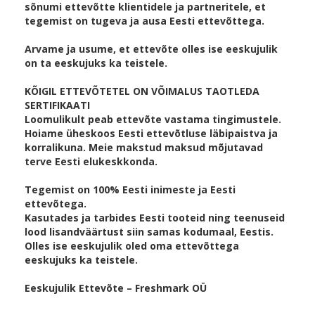
sõnumi ettevõtte klientidele ja partneritele, et
tegemist on tugeva ja ausa Eesti ettevõttega.
Arvame ja usume, et ettevõte olles ise eeskujulik
on ta eeskujuks ka teistele.
KÕIGIL ETTEVÕTETEL ON VÕIMALUS TAOTLEDA
SERTIFIKAATI
Loomulikult peab ettevõte vastama tingimustele.
Hoiame üheskoos Eesti ettevõtluse läbipaistva ja
korralikuna. Meie makstud maksud mõjutavad
terve Eesti elukeskkonda.
Tegemist on 100% Eesti inimeste ja Eesti
ettevõtega.
Kasutades ja tarbides Eesti tooteid ning teenuseid
lood lisandväärtust siin samas kodumaal, Eestis.
Olles ise eeskujulik oled oma ettevõttega
eeskujuks ka teistele.
Eeskujulik Ettevõte – Freshmark OÜ