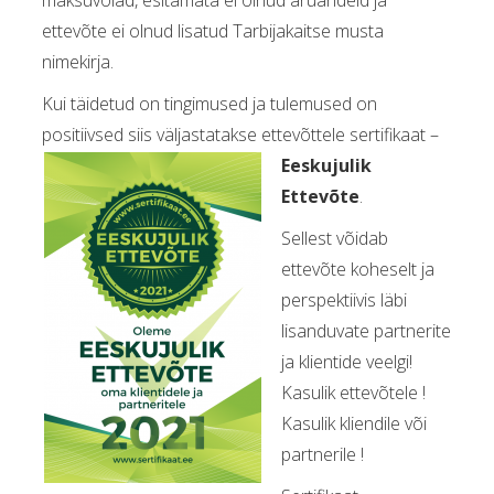
maksuvõlad, esitamata ei olnud aruandeid ja
ettevõte ei olnud lisatud Tarbijakaitse musta
nimekirja.
Kui täidetud on tingimused ja tulemused on
positiivsed siis väljastatakse
ettevõttele sertifikaat –
Eeskujulik
Ettevõte
.
Sellest võidab
ettevõte koheselt ja
perspektiivis läbi
lisanduvate partnerite
ja klientide veelgi!
Kasulik ettevõtele !
Kasulik kliendile või
partnerile !