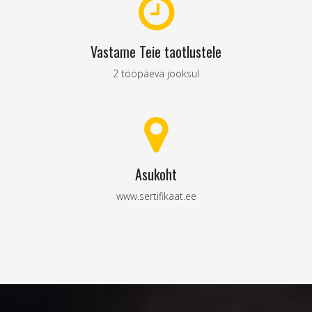
Vastame Teie taotlustele
2 tööpäeva jooksul
Asukoht
www.sertifikaat.ee