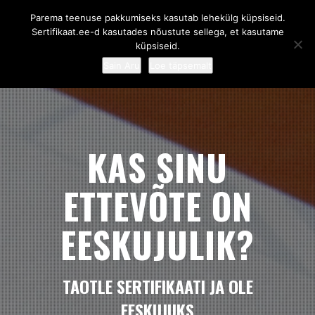
Parema teenuse pakkumiseks kasutab lehekülg küpsiseid.
Sertifikaat.ee - Eeskujulik ettevõte
Sertifikaat.ee-d kasutades nõustute sellega, et kasutame
küpsiseid.
Sain Aru
Loe täpsemalt
KAS SINU
ETTEVÕTE ON
EESKUJULIK?
TAOTLE SERTIFIKAATI JA OLE
EESKUJUKS