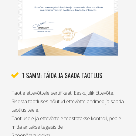
1 SAMM: TÄIDA JA SAADA TAOTLUS
Taotle ettevõttele sertifikaati Eeskujulik Ettevõte.
Sisesta taotluses nõutud ettevõtte andmed ja saada
taotlus teele.
Taotlusele ja ettevõttele teostatakse kontroll, peale
mida antakse tagasiside
2 tööpäeva jooksul .