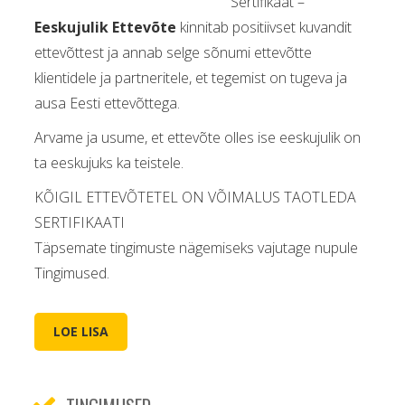
Sertifikaat –
Eeskujulik Ettevõte
kinnitab positiivset kuvandit
ettevõttest ja annab selge sõnumi ettevõtte
klientidele ja partneritele, et tegemist on tugeva ja
ausa Eesti ettevõttega.
Arvame ja usume, et ettevõte olles ise eeskujulik on
ta eeskujuks ka teistele.
KÕIGIL ETTEVÕTETEL ON VÕIMALUS TAOTLEDA
SERTIFIKAATI
Täpsemate tingimuste nägemiseks vajutage nupule
Tingimused.
LOE LISA