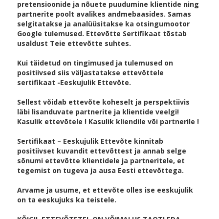
pretensioonide ja nõuete puudumine klientide ning
partnerite poolt avalikes andmebaasides. Samas
selgitatakse ja analüüsitakse ka otsingumootor
Google tulemused. Ettevõtte Sertifikaat tõstab
usaldust Teie ettevõtte suhtes.
Kui täidetud on tingimused ja tulemused on
positiivsed siis väljastatakse ettevõttele
sertifikaat -Eeskujulik Ettevõte.
Sellest võidab ettevõte koheselt ja perspektiivis
läbi lisanduvate partnerite ja klientide veelgi!
Kasulik ettevõtele ! Kasulik kliendile või partnerile !
Sertifikaat – Eeskujulik Ettevõte kinnitab
positiivset kuvandit ettevõttest ja annab selge
sõnumi ettevõtte klientidele ja partneritele, et
tegemist on tugeva ja ausa Eesti ettevõttega.
Arvame ja usume, et ettevõte olles ise eeskujulik
on ta eeskujuks ka teistele.