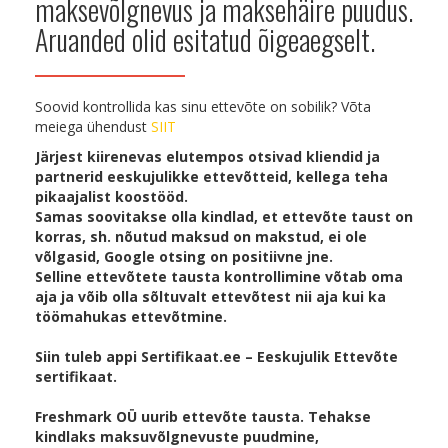
maksevõlgnevus ja maksehäire puudus.
Aruanded olid esitatud õigeaegselt.
Soovid kontrollida kas sinu ettevõte on sobilik? Võta
meiega ühendust
SIIT
Järjest kiirenevas elutempos otsivad kliendid ja
partnerid eeskujulikke ettevõtteid, kellega teha
pikaajalist koostööd.
Samas soovitakse olla kindlad, et ettevõte taust on
korras, sh. nõutud maksud on makstud, ei ole
võlgasid, Google otsing on positiivne jne.
Selline ettevõtete tausta kontrollimine võtab oma
aja ja võib olla sõltuvalt ettevõtest nii aja kui ka
töömahukas ettevõtmine.
Siin tuleb appi Sertifikaat.ee – Eeskujulik Ettevõte
sertifikaat.
Freshmark OÜ uurib ettevõte tausta. Tehakse
kindlaks maksuvõlgnevuste puudmine,