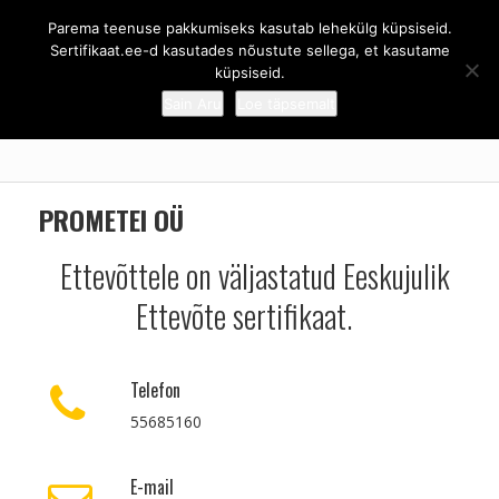
Parema teenuse pakkumiseks kasutab lehekülg küpsiseid.
Sertifikaat.ee - Eeskujulik ettevõte
Sertifikaat.ee-d kasutades nõustute sellega, et kasutame
küpsiseid.
Sain Aru
Loe täpsemalt
ESILEHT
/
PROMETEI OÜ
PROMETEI OÜ
Ettevõttele on väljastatud Eeskujulik
Ettevõte sertifikaat.
Telefon
55685160
E-mail