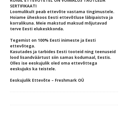
KÕIGIL ETTEVÕTETEL ON VÕIMALUS TAOTLEDA
SERTIFIKAATI
Loomulikult peab ettevõte vastama tingimustele.
Hoiame üheskoos Eesti ettevõtluse läbipaistva ja
korralikuna. Meie makstud maksud mõjutavad
terve Eesti elukeskkonda.
Tegemist on 100% Eesti inimeste ja Eesti
ettevõtega.
Kasutades ja tarbides Eesti tooteid ning teenuseid
lood lisandväärtust siin samas kodumaal, Eestis.
Olles ise eeskujulik oled oma ettevõttega
eeskujuks ka teistele.
Eeskujulik Ettevõte – Freshmark OÜ