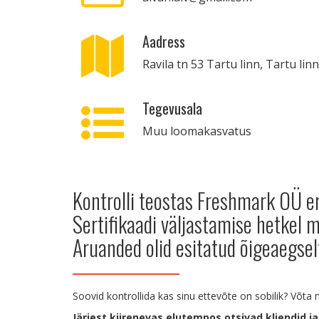
Aadress
Ravila tn 53 Tartu linn, Tartu l
Tegevusala
Muu loomakasvatus
Kontrolli teostas Freshmark OÜ e
Sertifikaadi väljastamise hetkel
Aruanded olid esitatud õigeaegsel
Soovid kontrollida kas sinu ettevõte on sobilik? Võt
Järjest kiirenevas elutempos otsivad kliendid ja