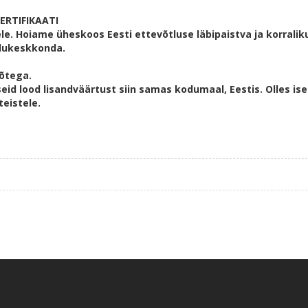
ERTIFIKAATI
e. Hoiame üheskoos Eesti ettevõtluse läbipaistva ja korralik
lukeskkonda.
võtega.
eid lood lisandväärtust siin samas kodumaal, Eestis. Olles ise
eistele.