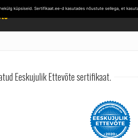
külg küpsiseid. Sertifikaat.ee-d kasutades nõustute sellega, et kasut
MEIST
SERTIFI
õte
atud Eeskujulik Ettevõte sertifikaat.