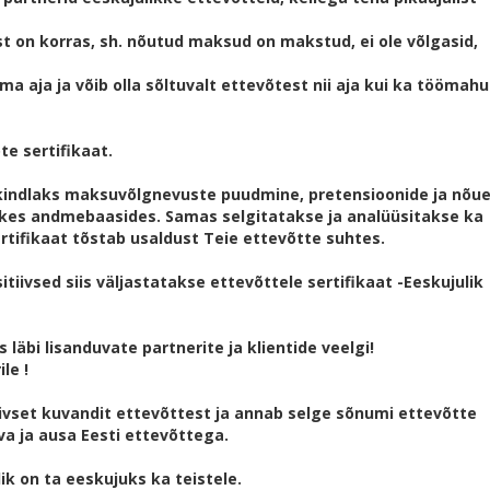
st on korras, sh. nõutud maksud on makstud, ei ole võlgasid,
ma aja ja võib olla sõltuvalt ettevõtest nii aja kui ka töömah
te sertifikaat.
kindlaks maksuvõlgnevuste puudmine, pretensioonide ja nõu
likes andmebaasides. Samas selgitatakse ja analüüsitakse ka
tifikaat tõstab usaldust Teie ettevõtte suhtes.
tiivsed siis väljastatakse ettevõttele sertifikaat -Eeskujulik
 läbi lisanduvate partnerite ja klientide veelgi!
le !
tiivset kuvandit ettevõttest ja annab selge sõnumi ettevõtte
va ja ausa Eesti ettevõttega.
ik on ta eeskujuks ka teistele.