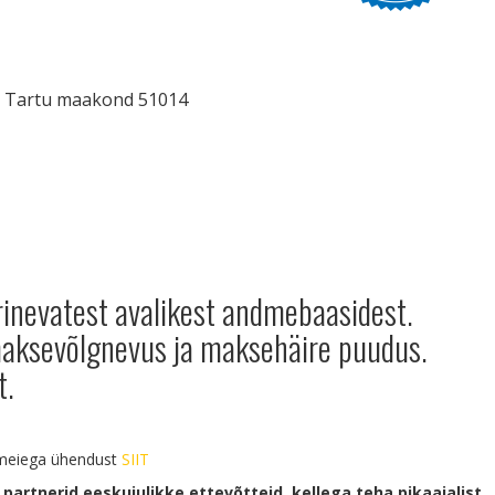
inn Tartu maakond 51014
rinevatest avalikest andmebaasidest.
 maksevõlgnevus ja maksehäire puudus.
t.
a meiega ühendust
SIIT
 partnerid eeskujulikke ettevõtteid, kellega teha pikaajalist