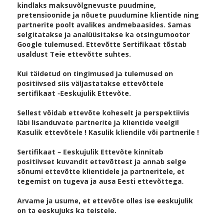
kindlaks maksuvõlgnevuste puudmine,
pretensioonide ja nõuete puudumine klientide ning
partnerite poolt avalikes andmebaasides. Samas
selgitatakse ja analüüsitakse ka otsingumootor
Google tulemused. Ettevõtte Sertifikaat tõstab
usaldust Teie ettevõtte suhtes.
Kui täidetud on tingimused ja tulemused on
positiivsed siis väljastatakse ettevõttele
sertifikaat -Eeskujulik Ettevõte.
Sellest võidab ettevõte koheselt ja perspektiivis
läbi lisanduvate partnerite ja klientide veelgi!
Kasulik ettevõtele ! Kasulik kliendile või partnerile !
Sertifikaat – Eeskujulik Ettevõte kinnitab
positiivset kuvandit ettevõttest ja annab selge
sõnumi ettevõtte klientidele ja partneritele, et
tegemist on tugeva ja ausa Eesti ettevõttega.
Arvame ja usume, et ettevõte olles ise eeskujulik
on ta eeskujuks ka teistele.