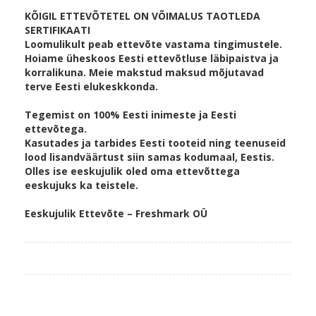
KÕIGIL ETTEVÕTETEL ON VÕIMALUS TAOTLEDA
SERTIFIKAATI
Loomulikult peab ettevõte vastama tingimustele.
Hoiame üheskoos Eesti ettevõtluse läbipaistva ja
korralikuna. Meie makstud maksud mõjutavad
terve Eesti elukeskkonda.
Tegemist on 100% Eesti inimeste ja Eesti
ettevõtega.
Kasutades ja tarbides Eesti tooteid ning teenuseid
lood lisandväärtust siin samas kodumaal, Eestis.
Olles ise eeskujulik oled oma ettevõttega
eeskujuks ka teistele.
Eeskujulik Ettevõte – Freshmark OÜ