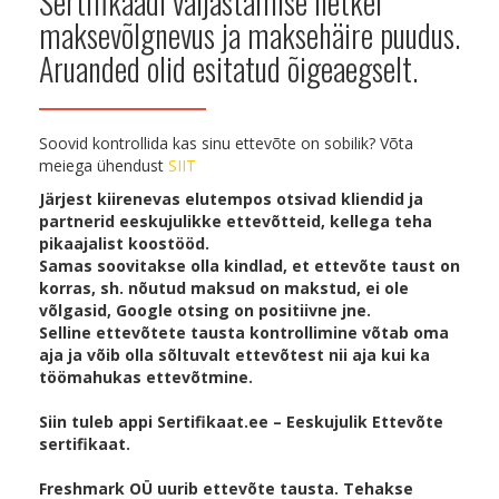
Sertifikaadi väljastamise hetkel
maksevõlgnevus ja maksehäire puudus.
Aruanded olid esitatud õigeaegselt.
Soovid kontrollida kas sinu ettevõte on sobilik? Võta
meiega ühendust
SIIT
Järjest kiirenevas elutempos otsivad kliendid ja
partnerid eeskujulikke ettevõtteid, kellega teha
pikaajalist koostööd.
Samas soovitakse olla kindlad, et ettevõte taust on
korras, sh. nõutud maksud on makstud, ei ole
võlgasid, Google otsing on positiivne jne.
Selline ettevõtete tausta kontrollimine võtab oma
aja ja võib olla sõltuvalt ettevõtest nii aja kui ka
töömahukas ettevõtmine.
Siin tuleb appi Sertifikaat.ee – Eeskujulik Ettevõte
sertifikaat.
Freshmark OÜ uurib ettevõte tausta. Tehakse