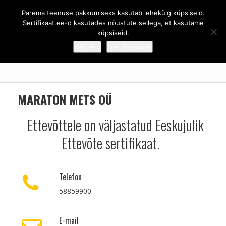
Parema teenuse pakkumiseks kasutab lehekülg küpsiseid.
Sertifikaat.ee - Eeskujulik ettevõte
Sertifikaat.ee-d kasutades nõustute sellega, et kasutame
küpsiseid.
Sain Aru
Loe täpsemalt
ESILEHT
/
MARATON METS OÜ
MARATON METS OÜ
Ettevõttele on väljastatud Eeskujulik
Ettevõte sertifikaat.
Telefon
58859900
E-mail