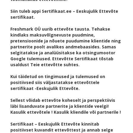
Siin tuleb appi Sertifikaat.ee – Eeskujulik Ettevõte
sertifikaat.
Freshmark OÜ uurib ettevõte tausta. Tehakse
kindlaks maksuvõlgnevuste puudmine,
pretensioonide ja nõuete puudumine klientide ning
partnerite poolt avalikes andmebaasides. Samas
selgitatakse ja analüüsitakse ka otsingumootor
Google tulemused. Ettevõtte Sertifikaat tõstab
usaldust Teie ettevõtte suhtes.
Kui täidetud on tingimused ja tulemused on
positiivsed siis väljastatakse ettevõttele
sertifikaat -Eeskujulik Ettevõte.
Sellest võidab ettevõte koheselt ja perspektiivis
läbi lisanduvate partnerite ja klientide veelgi!
Kasulik ettevõtele ! Kasulik kliendile või partnerile !
Sertifikaat – Eeskujulik Ettevõte kinnitab
positiivset kuvandit ettevõttest ja annab selge