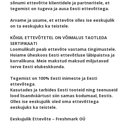
sõnumi ettevõtte klientidele ja partneritele, et
tegemist on tugeva ja ausa Eesti ettevõttega.
Arvame ja usume, et ettevõte olles ise eeskujulik
on ta eeskujuks ka teistele.
KÕIGIL ETTEVÕTETEL ON VÕIMALUS TAOTLEDA
SERTIFIKAATI
Loomulikult peab ettevõte vastama tingimustele.
Hoiame üheskoos Eesti ettevõtluse läbipaistva ja
korralikuna. Meie makstud maksud mõjutavad
terve Eesti elukeskkonda.
Tegemist on 100% Eesti inimeste ja Eesti
ettevõtega.
Kasutades ja tarbides Eesti tooteid ning teenuseid
lood lisandväärtust siin samas kodumaal, Eestis.
Olles ise eeskujulik oled oma ettevõttega
eeskujuks ka teistele.
Eeskujulik Ettevõte – Freshmark OÜ