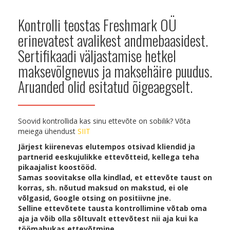
Kontrolli teostas Freshmark OÜ
erinevatest avalikest andmebaasidest.
Sertifikaadi väljastamise hetkel
maksevõlgnevus ja maksehäire puudus.
Aruanded olid esitatud õigeaegselt.
Soovid kontrollida kas sinu ettevõte on sobilik? Võta
meiega ühendust
SIIT
Järjest kiirenevas elutempos otsivad kliendid ja
partnerid eeskujulikke ettevõtteid, kellega teha
pikaajalist koostööd.
Samas soovitakse olla kindlad, et ettevõte taust on
korras, sh. nõutud maksud on makstud, ei ole
võlgasid, Google otsing on positiivne jne.
Selline ettevõtete tausta kontrollimine võtab oma
aja ja võib olla sõltuvalt ettevõtest nii aja kui ka
töömahukas ettevõtmine.