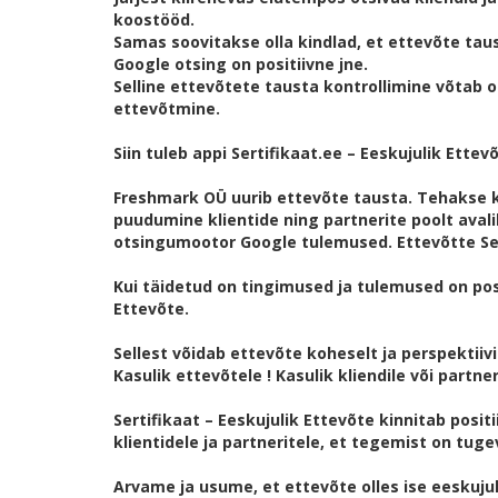
koostööd.
Samas soovitakse olla kindlad, et ettevõte tau
Google otsing on positiivne jne.
Selline ettevõtete tausta kontrollimine võtab o
ettevõtmine.
Siin tuleb appi Sertifikaat.ee – Eeskujulik Ettevõ
Freshmark OÜ uurib ettevõte tausta. Tehakse 
puudumine klientide ning partnerite poolt ava
otsingumootor Google tulemused. Ettevõtte Ser
Kui täidetud on tingimused ja tulemused on posi
Ettevõte.
Sellest võidab ettevõte koheselt ja perspektiivis
Kasulik ettevõtele ! Kasulik kliendile või partneri
Sertifikaat – Eeskujulik Ettevõte kinnitab posi
klientidele ja partneritele, et tegemist on tuge
Arvame ja usume, et ettevõte olles ise eeskujul