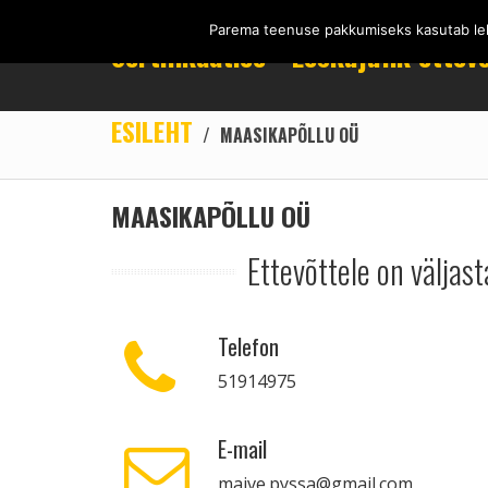
Parema teenuse pakkumiseks kasutab lehe
Sertifikaat.ee - Eeskujulik ettev
ESILEHT
/
MAASIKAPÕLLU OÜ
MAASIKAPÕLLU OÜ
Ettevõttele on väljast
Telefon
51914975
E-mail
maive.pyssa@gmail.com