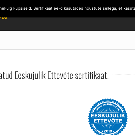
külg küpsiseid. Sertifikaat.ee-d kasutades nõustute sellega, et kasut
MEIST
SERTIFI
õte
atud Eeskujulik Ettevõte sertifikaat.