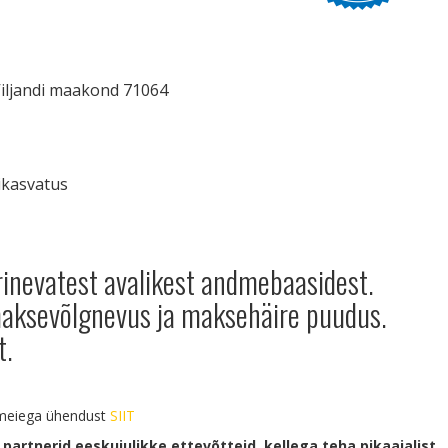
 Viljandi maakond 71064
ikasvatus
rinevatest avalikest andmebaasidest.
 maksevõlgnevus ja maksehäire puudus.
t.
a meiega ühendust
SIIT
 partnerid eeskujulikke ettevõtteid, kellega teha pikaajalist