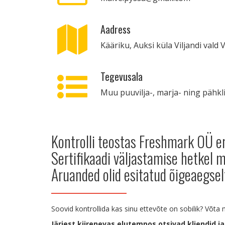
Aadress
Kääriku, Auksi küla Viljandi vald
Tegevusala
Muu puuvilja-, marja- ning pähkl
Kontrolli teostas Freshmark OÜ e
Sertifikaadi väljastamise hetkel
Aruanded olid esitatud õigeaegsel
Soovid kontrollida kas sinu ettevõte on sobilik? Võt
Järjest kiirenevas elutempos otsivad kliendid ja