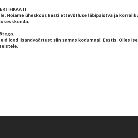
ERTIFIKAATI
e. Hoiame üheskoos Eesti ettevõtluse läbipaistva ja korralik
lukeskkonda.
võtega.
eid lood lisandväärtust siin samas kodumaal, Eestis. Olles ise
eistele.