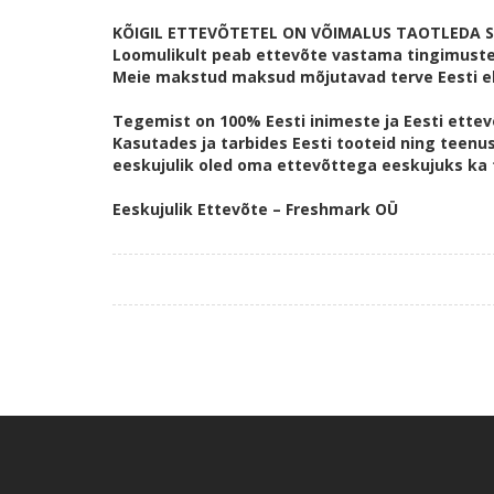
KÕIGIL ETTEVÕTETEL ON VÕIMALUS TAOTLEDA S
Loomulikult peab ettevõte vastama tingimustel
Meie makstud maksud mõjutavad terve Eesti e
Tegemist on 100% Eesti inimeste ja Eesti ette
Kasutades ja tarbides Eesti tooteid ning teenus
eeskujulik oled oma ettevõttega eeskujuks ka t
Eeskujulik Ettevõte – Freshmark OÜ