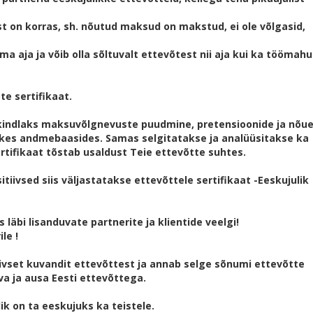
st on korras, sh. nõutud maksud on makstud, ei ole võlgasid,
ma aja ja võib olla sõltuvalt ettevõtest nii aja kui ka töömah
te sertifikaat.
kindlaks maksuvõlgnevuste puudmine, pretensioonide ja nõu
likes andmebaasides. Samas selgitatakse ja analüüsitakse ka
tifikaat tõstab usaldust Teie ettevõtte suhtes.
tiivsed siis väljastatakse ettevõttele sertifikaat -Eeskujulik
 läbi lisanduvate partnerite ja klientide veelgi!
le !
tiivset kuvandit ettevõttest ja annab selge sõnumi ettevõtte
va ja ausa Eesti ettevõttega.
ik on ta eeskujuks ka teistele.