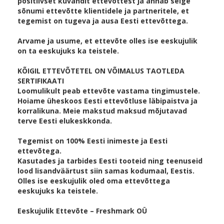
positiivset kuvandit ettevõttest ja annab selge
sõnumi ettevõtte klientidele ja partneritele, et
tegemist on tugeva ja ausa Eesti ettevõttega.
Arvame ja usume, et ettevõte olles ise eeskujulik
on ta eeskujuks ka teistele.
KÕIGIL ETTEVÕTETEL ON VÕIMALUS TAOTLEDA
SERTIFIKAATI
Loomulikult peab ettevõte vastama tingimustele.
Hoiame üheskoos Eesti ettevõtluse läbipaistva ja
korralikuna. Meie makstud maksud mõjutavad
terve Eesti elukeskkonda.
Tegemist on 100% Eesti inimeste ja Eesti
ettevõtega.
Kasutades ja tarbides Eesti tooteid ning teenuseid
lood lisandväärtust siin samas kodumaal, Eestis.
Olles ise eeskujulik oled oma ettevõttega
eeskujuks ka teistele.
Eeskujulik Ettevõte – Freshmark OÜ