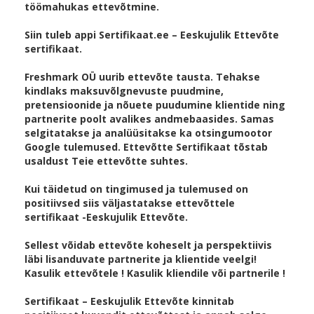
töömahukas ettevõtmine.
Siin tuleb appi Sertifikaat.ee – Eeskujulik Ettevõte
sertifikaat.
Freshmark OÜ uurib ettevõte tausta. Tehakse
kindlaks maksuvõlgnevuste puudmine,
pretensioonide ja nõuete puudumine klientide ning
partnerite poolt avalikes andmebaasides. Samas
selgitatakse ja analüüsitakse ka otsingumootor
Google tulemused. Ettevõtte Sertifikaat tõstab
usaldust Teie ettevõtte suhtes.
Kui täidetud on tingimused ja tulemused on
positiivsed siis väljastatakse ettevõttele
sertifikaat -Eeskujulik Ettevõte.
Sellest võidab ettevõte koheselt ja perspektiivis
läbi lisanduvate partnerite ja klientide veelgi!
Kasulik ettevõtele ! Kasulik kliendile või partnerile !
Sertifikaat – Eeskujulik Ettevõte kinnitab