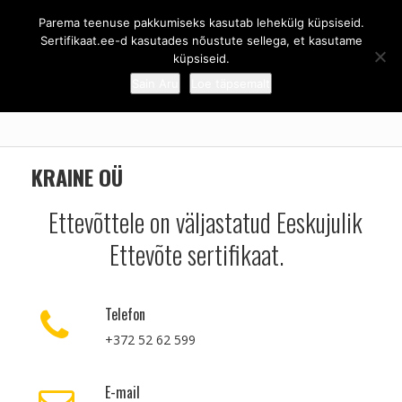
Parema teenuse pakkumiseks kasutab lehekülg küpsiseid.
Sertifikaat.ee - Eeskujulik ettevõte
Sertifikaat.ee-d kasutades nõustute sellega, et kasutame
küpsiseid.
Sain Aru
Loe täpsemalt
ESILEHT
/
KRAINE OÜ
KRAINE OÜ
Ettevõttele on väljastatud Eeskujulik
Ettevõte sertifikaat.
Telefon
+372 52 62 599
E-mail