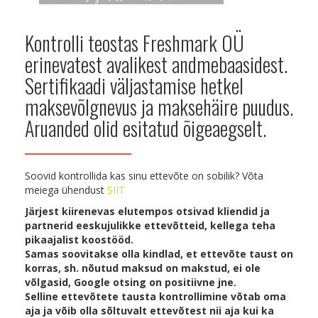
Kontrolli teostas Freshmark OÜ
erinevatest avalikest andmebaasidest.
Sertifikaadi väljastamise hetkel
maksevõlgnevus ja maksehäire puudus.
Aruanded olid esitatud õigeaegselt.
Soovid kontrollida kas sinu ettevõte on sobilik? Võta
meiega ühendust
SIIT
Järjest kiirenevas elutempos otsivad kliendid ja
partnerid eeskujulikke ettevõtteid, kellega teha
pikaajalist koostööd.
Samas soovitakse olla kindlad, et ettevõte taust on
korras, sh. nõutud maksud on makstud, ei ole
võlgasid, Google otsing on positiivne jne.
Selline ettevõtete tausta kontrollimine võtab oma
aja ja võib olla sõltuvalt ettevõtest nii aja kui ka