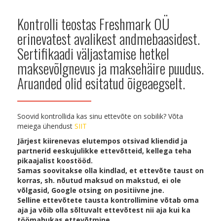
Kontrolli teostas Freshmark OÜ
erinevatest avalikest andmebaasidest.
Sertifikaadi väljastamise hetkel
maksevõlgnevus ja maksehäire puudus.
Aruanded olid esitatud õigeaegselt.
Soovid kontrollida kas sinu ettevõte on sobilik? Võta
meiega ühendust
SIIT
Järjest kiirenevas elutempos otsivad kliendid ja
partnerid eeskujulikke ettevõtteid, kellega teha
pikaajalist koostööd.
Samas soovitakse olla kindlad, et ettevõte taust on
korras, sh. nõutud maksud on makstud, ei ole
võlgasid, Google otsing on positiivne jne.
Selline ettevõtete tausta kontrollimine võtab oma
aja ja võib olla sõltuvalt ettevõtest nii aja kui ka
töömahukas ettevõtmine.