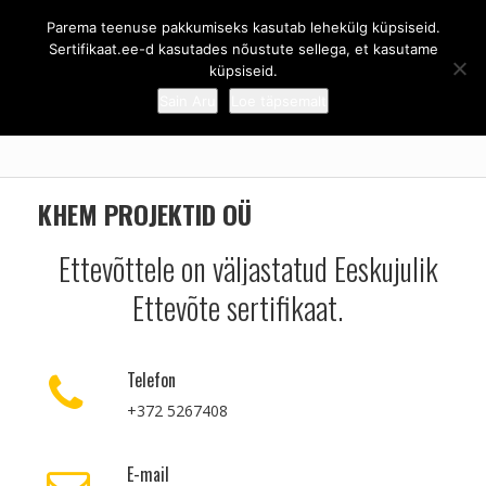
Parema teenuse pakkumiseks kasutab lehekülg küpsiseid.
Sertifikaat.ee - Eeskujulik ettevõte
Sertifikaat.ee-d kasutades nõustute sellega, et kasutame
küpsiseid.
Sain Aru
Loe täpsemalt
ESILEHT
/
KHEM PROJEKTID OÜ
KHEM PROJEKTID OÜ
Ettevõttele on väljastatud Eeskujulik
Ettevõte sertifikaat.
Telefon
+372 5267408
E-mail