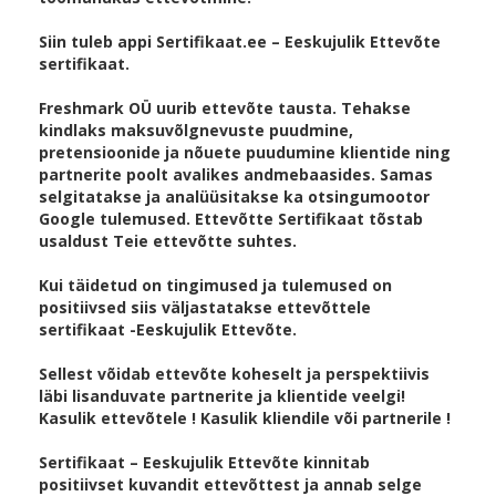
Siin tuleb appi Sertifikaat.ee – Eeskujulik Ettevõte
sertifikaat.
Freshmark OÜ uurib ettevõte tausta. Tehakse
kindlaks maksuvõlgnevuste puudmine,
pretensioonide ja nõuete puudumine klientide ning
partnerite poolt avalikes andmebaasides. Samas
selgitatakse ja analüüsitakse ka otsingumootor
Google tulemused. Ettevõtte Sertifikaat tõstab
usaldust Teie ettevõtte suhtes.
Kui täidetud on tingimused ja tulemused on
positiivsed siis väljastatakse ettevõttele
sertifikaat -Eeskujulik Ettevõte.
Sellest võidab ettevõte koheselt ja perspektiivis
läbi lisanduvate partnerite ja klientide veelgi!
Kasulik ettevõtele ! Kasulik kliendile või partnerile !
Sertifikaat – Eeskujulik Ettevõte kinnitab
positiivset kuvandit ettevõttest ja annab selge