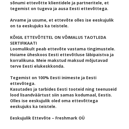
sõnumi ettevõtte klientidele ja partneritele, et
tegemist on tugeva ja ausa Eesti ettevõttega.
Arvame ja usume, et ettevõte olles ise eeskujulik
on ta eeskujuks ka teistele.
KÕIGIL ETTEVÕTETEL ON VÕIMALUS TAOTLEDA
SERTIFIKAATI
Loomulikult peab ettevõte vastama tingimustele.
Hoiame üheskoos Eesti ettevõtluse läbipaistva ja
korralikuna. Meie makstud maksud mõjutavad
terve Eesti elukeskkonda.
Tegemist on 100% Eesti inimeste ja Eesti
ettevõtega.
Kasutades ja tarbides Eesti tooteid ning teenuseid
lood lisandväärtust siin samas kodumaal, Eestis.
Olles ise eeskujulik oled oma ettevõttega
eeskujuks ka teistele.
Eeskujulik Ettevõte – Freshmark OÜ