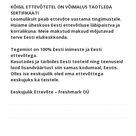
KÕIGIL ETTEVÕTETEL ON VÕIMALUS TAOTLEDA
SERTIFIKAATI
Loomulikult peab ettevõte vastama tingimustele.
Hoiame üheskoos Eesti ettevõtluse läbipaistva ja
korralikuna. Meie makstud maksud mõjutavad
terve Eesti elukeskkonda.
Tegemist on 100% Eesti inimeste ja Eesti
ettevõtega.
Kasutades ja tarbides Eesti tooteid ning teenuseid
lood lisandväärtust siin samas kodumaal, Eestis.
Olles ise eeskujulik oled oma ettevõttega
eeskujuks ka teistele.
Eeskujulik Ettevõte – Freshmark OÜ