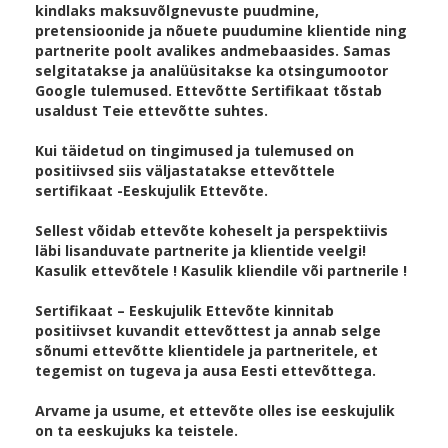
kindlaks maksuvõlgnevuste puudmine,
pretensioonide ja nõuete puudumine klientide ning
partnerite poolt avalikes andmebaasides. Samas
selgitatakse ja analüüsitakse ka otsingumootor
Google tulemused. Ettevõtte Sertifikaat tõstab
usaldust Teie ettevõtte suhtes.
Kui täidetud on tingimused ja tulemused on
positiivsed siis väljastatakse ettevõttele
sertifikaat -Eeskujulik Ettevõte.
Sellest võidab ettevõte koheselt ja perspektiivis
läbi lisanduvate partnerite ja klientide veelgi!
Kasulik ettevõtele ! Kasulik kliendile või partnerile !
Sertifikaat – Eeskujulik Ettevõte kinnitab
positiivset kuvandit ettevõttest ja annab selge
sõnumi ettevõtte klientidele ja partneritele, et
tegemist on tugeva ja ausa Eesti ettevõttega.
Arvame ja usume, et ettevõte olles ise eeskujulik
on ta eeskujuks ka teistele.