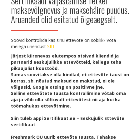
Sertifikaadi väljastamise hetkel
maksevõlgnevus ja maksehäire puudus.
Aruanded olid esitatud õigeaegselt.
Soovid kontrollida kas sinu ettevõte on sobilik? Võta
meiega ühendust
SIIT
Järjest kiirenevas elutempos otsivad kliendid ja
partnerid eeskujulikke ettevõtteid, kellega teha
pikaajalist koostööd.
Samas soovitakse olla kindlad, et ettevõte taust on
korras, sh. nõutud maksud on makstud, ei ole
võlgasid, Google otsing on positiivne jne.
Selline ettevõtete tausta kontrollimine võtab oma
aja ja võib olla sõltuvalt ettevõtest nii aja kui ka
töömahukas ettevõtmine.
Siin tuleb appi Sertifikaat.ee – Eeskujulik Ettevõte
sertifikaat.
Freshmark OÜ uurib ettevõte tausta. Tehakse