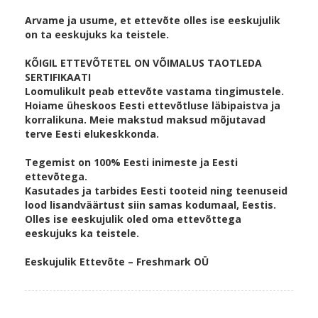
Arvame ja usume, et ettevõte olles ise eeskujulik
on ta eeskujuks ka teistele.
KÕIGIL ETTEVÕTETEL ON VÕIMALUS TAOTLEDA
SERTIFIKAATI
Loomulikult peab ettevõte vastama tingimustele.
Hoiame üheskoos Eesti ettevõtluse läbipaistva ja
korralikuna. Meie makstud maksud mõjutavad
terve Eesti elukeskkonda.
Tegemist on 100% Eesti inimeste ja Eesti
ettevõtega.
Kasutades ja tarbides Eesti tooteid ning teenuseid
lood lisandväärtust siin samas kodumaal, Eestis.
Olles ise eeskujulik oled oma ettevõttega
eeskujuks ka teistele.
Eeskujulik Ettevõte – Freshmark OÜ