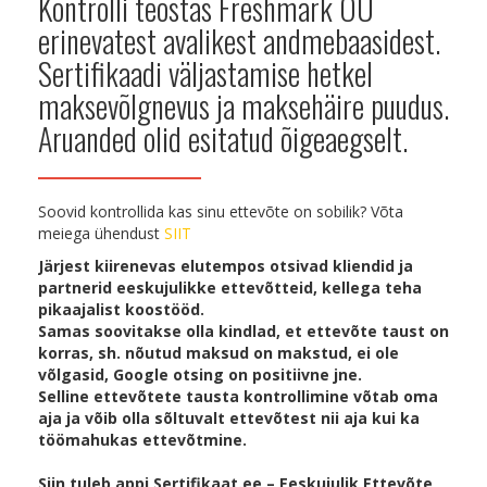
Kontrolli teostas Freshmark OÜ
erinevatest avalikest andmebaasidest.
Sertifikaadi väljastamise hetkel
maksevõlgnevus ja maksehäire puudus.
Aruanded olid esitatud õigeaegselt.
Soovid kontrollida kas sinu ettevõte on sobilik? Võta
meiega ühendust
SIIT
Järjest kiirenevas elutempos otsivad kliendid ja
partnerid eeskujulikke ettevõtteid, kellega teha
pikaajalist koostööd.
Samas soovitakse olla kindlad, et ettevõte taust on
korras, sh. nõutud maksud on makstud, ei ole
võlgasid, Google otsing on positiivne jne.
Selline ettevõtete tausta kontrollimine võtab oma
aja ja võib olla sõltuvalt ettevõtest nii aja kui ka
töömahukas ettevõtmine.
Siin tuleb appi Sertifikaat.ee – Eeskujulik Ettevõte