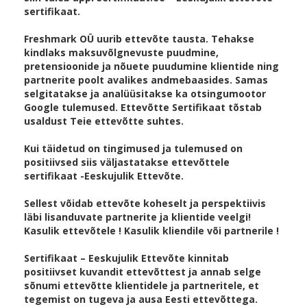
sertifikaat.
Freshmark OÜ uurib ettevõte tausta. Tehakse
kindlaks maksuvõlgnevuste puudmine,
pretensioonide ja nõuete puudumine klientide ning
partnerite poolt avalikes andmebaasides. Samas
selgitatakse ja analüüsitakse ka otsingumootor
Google tulemused. Ettevõtte Sertifikaat tõstab
usaldust Teie ettevõtte suhtes.
Kui täidetud on tingimused ja tulemused on
positiivsed siis väljastatakse ettevõttele
sertifikaat -Eeskujulik Ettevõte.
Sellest võidab ettevõte koheselt ja perspektiivis
läbi lisanduvate partnerite ja klientide veelgi!
Kasulik ettevõtele ! Kasulik kliendile või partnerile !
Sertifikaat – Eeskujulik Ettevõte kinnitab
positiivset kuvandit ettevõttest ja annab selge
sõnumi ettevõtte klientidele ja partneritele, et
tegemist on tugeva ja ausa Eesti ettevõttega.